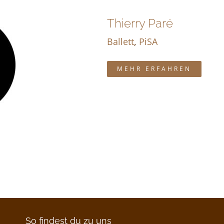
Thierry Paré
Ballett
,
PiSA
MEHR ERFAHREN
So findest du zu uns