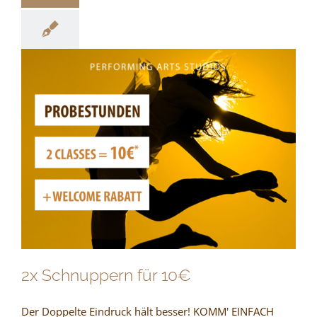
2x Schnuppern für 10€
Der Doppelte Eindruck hält besser! KOMM' EINFACH