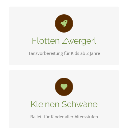
Kunterbunte Tanzspiele zu verschiedensten
Themen… und 5,6,7,8!
Flotten Zwergerl
SCHNUPPERN
Tanzvorbereitung für Kids ab 2 Jahre
Spielerisch klassisches Ballett erlernen. Haltung,
Körperbeherrschung und Grazie!
Kleinen Schwäne
SCHNUPPERN
Ballett für Kinder aller Altersstufen