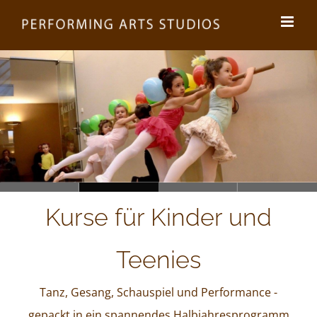
Zum
Inhalt
springen
Laden...
Kurse für Kinder und
Teenies
Tanz, Gesang, Schauspiel und Performance -
gepackt in ein spannendes Halbjahresprogramm