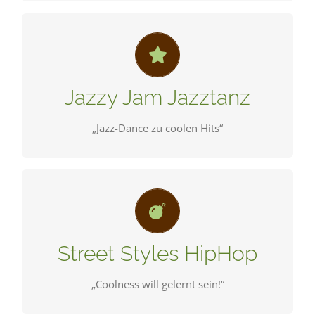
Jazz-Tanz für jeden kleinen und größeren
Superstars.
Jazzy Jam Jazztanz
SCHNUPPERN
„Jazz-Dance zu coolen Hits“
Kraftvoll und lässig! Von easy Breakdance bis zu
faszinierenden Hip-Hop Moves ist alles dabei.
Street Styles HipHop
SCHNUPPERN
„Coolness will gelernt sein!“