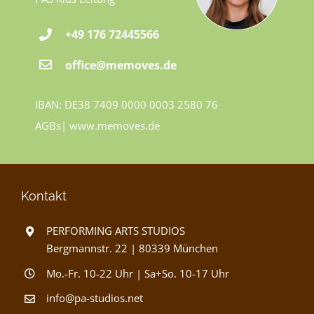
+49 176 72445566
office@memoves.de
IBAN: DE38 7409 0000 0003 2580 76
AGBs
|
www.memoves.de
Kontakt
PERFORMING ARTS STUDIOS
Bergmannstr. 22 | 80339 München
Mo.-Fr. 10-22 Uhr | Sa+So. 10-17 Uhr
info@pa-studios.net