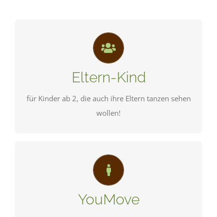
Gemeinsam werden kunterbunte Tanzspiele
gespielt inkl. kleiner Choreographie.
Eltern-Kind
SCHNUPPERN
für Kinder ab 2, die auch ihre Eltern tanzen sehen
wollen!
Hier tanzen wir die neusten Moves aus den
YouTube-Videos nach.
YouMove
SCHNUPPERN