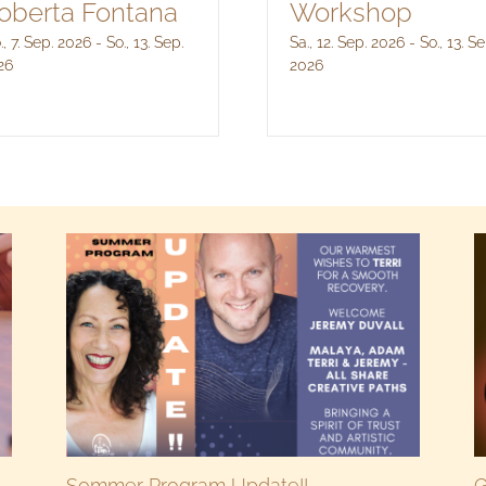
oberta Fontana
Workshop
, 7. Sep. 2026
-
So., 13. Sep.
Sa., 12. Sep. 2026
-
So., 13. Se
26
2026
Sommer Program Update!!
G