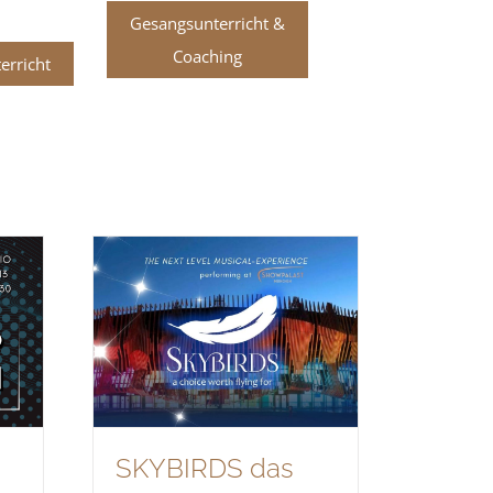
Gesangsunterricht &
Coaching
erricht
SKYBIRDS das