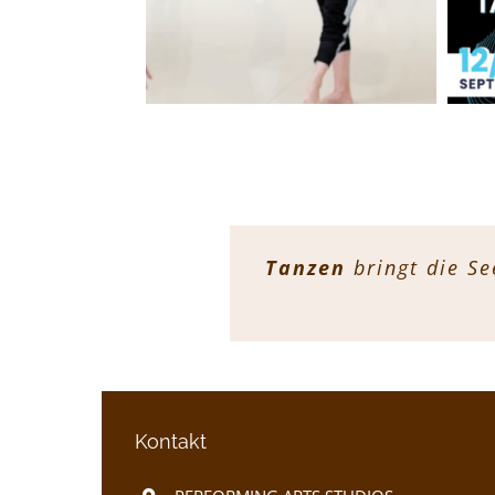
Tanzen
Im
Singen
Schauspiel
bringt die Se
setzt Emoti
entwi
Vent
Kontakt