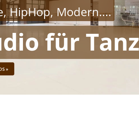
ce, HipHop, Modern....
dio für Tan
OS »
Dein Tanzstudio mit dem be