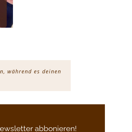
en, während es deinen
n zu formen ist ein
deine Persönlichkeit
wird.
ewsletter abbonieren!