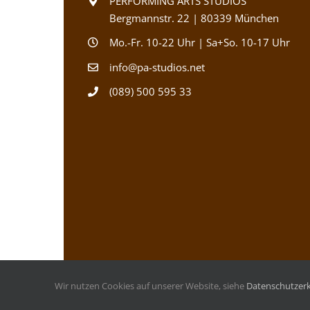
PERFORMING ARTS STUDIOS
Bergmannstr. 22 | 80339 München
Mo.-Fr. 10-22 Uhr | Sa+So. 10-17 Uhr
info@pa-studios.net
(089) 500 595 33
Copyright ©
2026 | Performing Arts Studios |
Impressum
Wir nutzen Cookies auf unserer Website, siehe
Datenschutzer