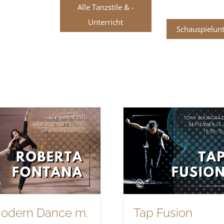
Alle Tanzstile & -
Unterricht
Schauspielunt
odern Dance m.
Tap Fusion