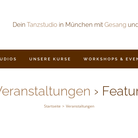
Dein
Tanzstudio
in München mit
Gesang
un
TUDIOS
UNSERE KURSE
WORKSHOPS & EVE
eranstaltungen
› Featu
Startseite
Veranstaltungen