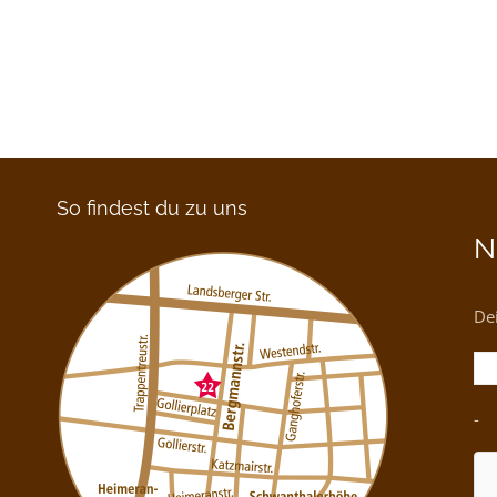
So findest du zu uns
N
Dei
-