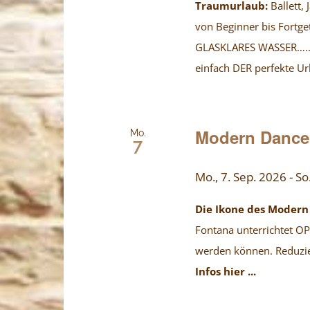
Traumurlaub:
Ballett,
von Beginner bis Fortg
GLASKLARES WASSER….. E
einfach DER perfekte Ur
Modern Dance
Mo.
7
Mo., 7. Sep. 2026
-
So
Die Ikone des Moder
Fontana unterrichtet OP
werden können. Reduzier
Infos hier ...