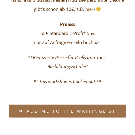
(falls ja und du hast keinen Hut? Die berühmte Melone
gibt’s schon ab 10€, z.B.
hier
)
Preise:
65€ Standard | Profi* 55€
nur auf Anfrage einzeln buchbar.
**Reduzierte Preise für Profis und Tanz-
Ausbildungsschüler!
** this workshop is booked out **
ADD ME TO THE WAITINGLIST