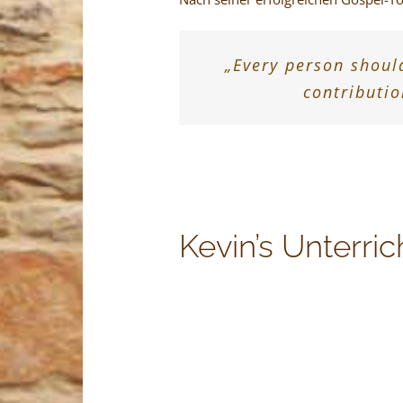
„Every person shoul
contributio
Kevin’s Unterric