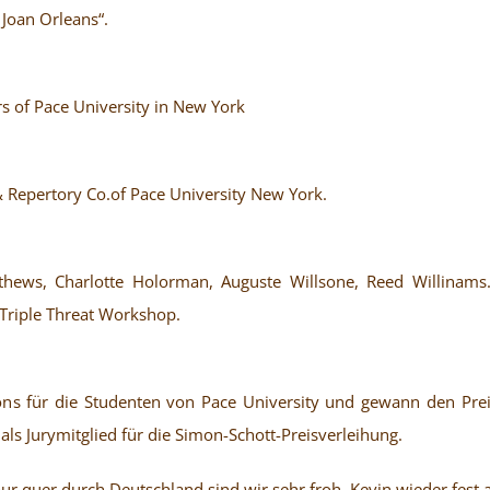
Joan Orleans“.
s of Pace University in New York
 & Repertory Co.of Pace University New York.
ews, Charlotte Holorman, Auguste Willsone, Reed Willinams. 
Triple Threat Workshop.
tions für die Studenten von Pace University und gewann den P
 als Jurymitglied für die Simon-Schott-Preisverleihung.
ur quer durch Deutschland sind wir sehr froh, Kevin wieder fest