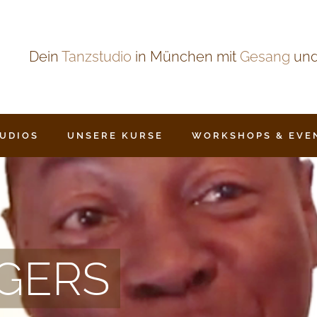
Dein
Tanzstudio
in München mit
Gesang
un
TUDIOS
UNSERE KURSE
WORKSHOPS & EVE
GERS