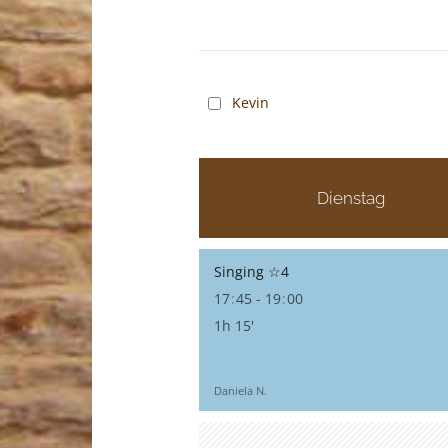
Kevin
Dienstag
Singing ☆4
17
:
45 - 19
:
00
1h 15'
Daniela N.