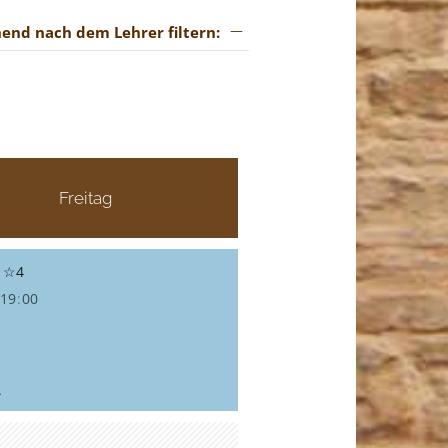
hend nach dem Lehrer filtern:
Freitag
g ☆4
 19
:
00
.