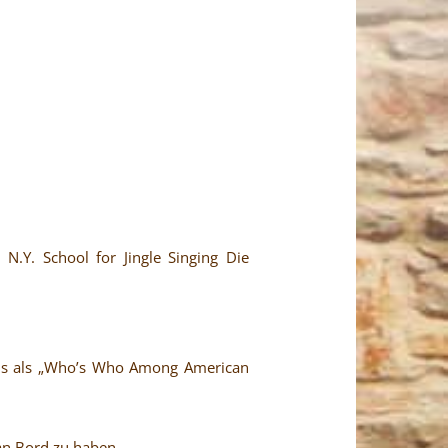
N.Y. School for Jingle Singing Die
reis als „Who’s Who Among American
 an Bord zu haben