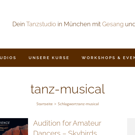
Dein
Tanzstudio
in München mit
Gesang
un
TUDIOS
UNSERE KURSE
WORKSHOPS & EVE
tanz-musical
Startseite
Schlagwort:
tanz-musical
Audition for Amateur
Dancers – Skybirds