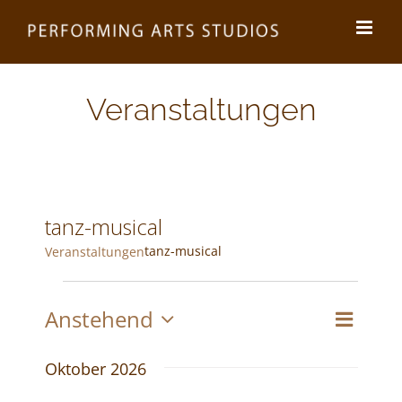
Zum
Inhalt
springen
Veranstaltungen
tanz-musical
tanz-musical
Veranstaltungen
Veranstaltungen
Anstehend
Veran
Ansic
Liste
Datum
Ansic
wählen.
Navig
Oktober 2026
Navig