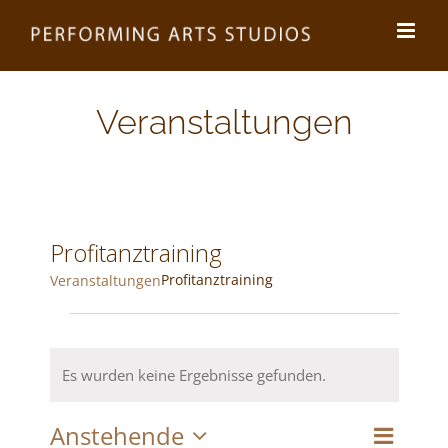
Zum
Inhalt
springen
Veranstaltungen
Profitanztraining
Profitanztraining
Veranstaltungen
Veranstaltungen
Es wurden keine Ergebnisse gefunden.
Hinweis
Anstehende
Veran
Liste