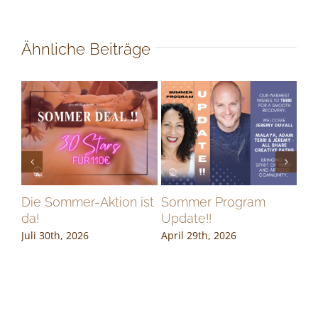
Ähnliche Beiträge
ce
Die Sommer-Aktion ist
Sommer Program
Ge
da!
Update!!
Bü
Juli 30th, 2026
April 29th, 2026
Apr