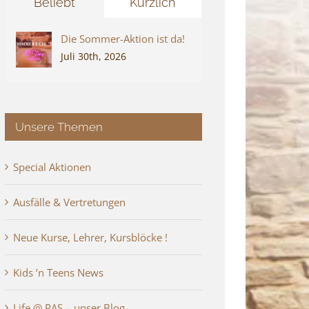
Beliebt
Kürzlich
Die Sommer-Aktion ist da!
Juli 30th, 2026
Unsere Themen
ng
n-
Special Aktionen
n
Ausfälle & Vertretungen
Neue Kurse, Lehrer, Kursblöcke !
Kids ’n Teens News
Life @ PAS – unser Blog