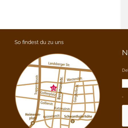
So findest du zu uns
N
Dei
-