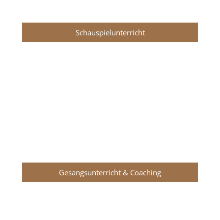
Weiterbildung!
Schauspielunterricht
Gesangsunterricht & Musical
Gesangsunterricht in München
– professionell &
praktisch als Drop-In in offenen Gruppenkursen
oder gezielt mit dem Singing Coach in Einzel-
Sessions.
Gesangsunterricht & Coaching